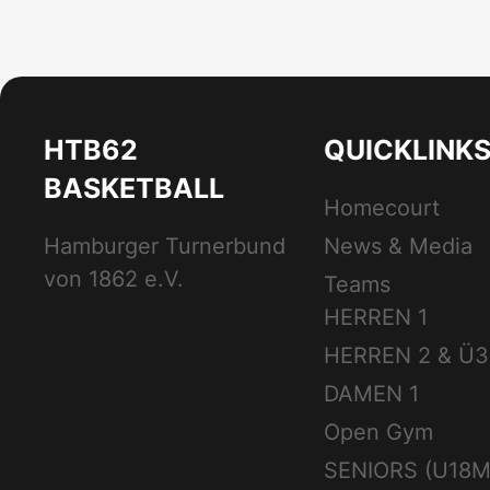
HTB62
QUICKLINK
BASKETBALL
Homecourt
Hamburger Turnerbund
News & Media
von 1862 e.V.
Teams
HERREN 1
HERREN 2 & Ü3
DAMEN 1
Open Gym
SENIORS (U18M