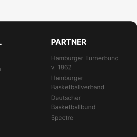
L
PARTNER
Hamburger Turnerbund
v. 1862
m
Hamburger
Basketballverband
Deutscher
Basketballbund
5pectre