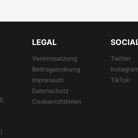
S
LEGAL
SOCIA
Vereinssatzung
Twitter
Beitragsordnung
Instagra
Impressum
TikTok
Datenschutz
5
Cookierichtlinien
)