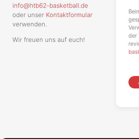
info@htb62-basketball.de
Bei
oder unser
Kontaktformular
gesp
verwenden.
Verw
der 
Wir freuen uns auf euch!
revi
bask