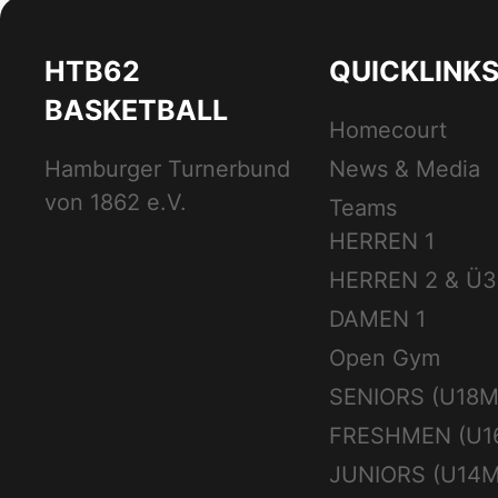
HTB62
QUICKLINK
BASKETBALL
Homecourt
Hamburger Turnerbund
News & Media
von 1862 e.V.
Teams
HERREN 1
HERREN 2 & Ü3
DAMEN 1
Open Gym
SENIORS (U18M
FRESHMEN (U1
JUNIORS (U14M