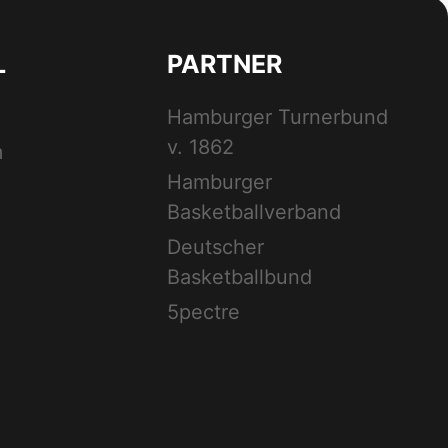
L
PARTNER
Hamburger Turnerbund
v. 1862
m
Hamburger
Basketballverband
Deutscher
Basketballbund
5pectre