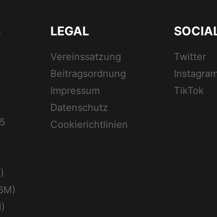
S
LEGAL
SOCIA
Vereinssatzung
Twitter
Beitragsordnung
Instagra
Impressum
TikTok
Datenschutz
5
Cookierichtlinien
)
6M)
)