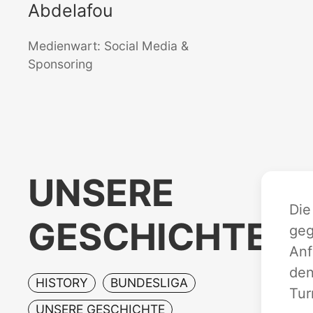
Abdelafou
Medienwart: Social Media &
Sponsoring
UNSERE
Die
GESCHICHTE
geg
Anf
den
HISTORY
BUNDESLIGA
Tur
UNSERE GESCHICHTE