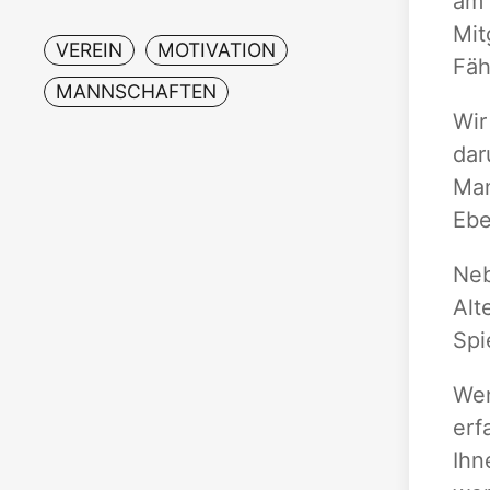
am 
Mit
VEREIN
MOTIVATION
Fäh
MANNSCHAFTEN
Wir
dar
Man
Ebe
Neb
Alt
Spi
Wen
erf
Ihn