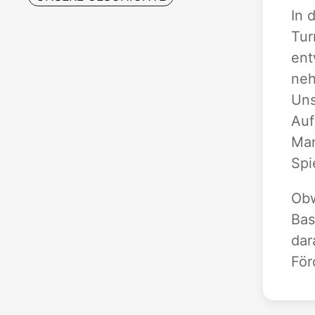
In 
Tur
ent
neh
Uns
Auf
Man
Spi
Obw
Bas
dar
För