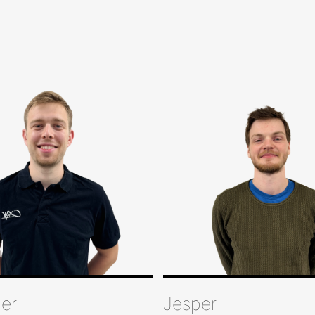
er
Jesper