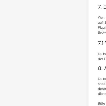
7. 
Wenn 
auf „
Plug
Brows
7.1
Du h
der E
8. 
Du k
spezi
derar
diese
Bitte