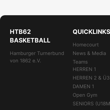
HTB62
QUICKLINK
BASKETBALL
Homecourt
Hamburger Turnerbund
News & Media
von 1862 e.V.
Teams
HERREN 1
HERREN 2 & Ü3
DAMEN 1
Open Gym
SENIORS (U18M