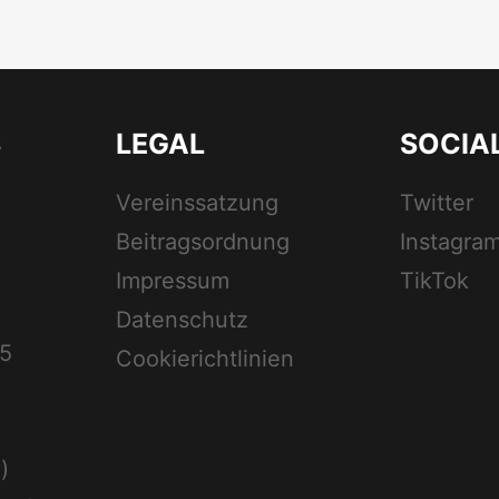
S
LEGAL
SOCIA
Vereinssatzung
Twitter
Beitragsordnung
Instagra
Impressum
TikTok
Datenschutz
5
Cookierichtlinien
)