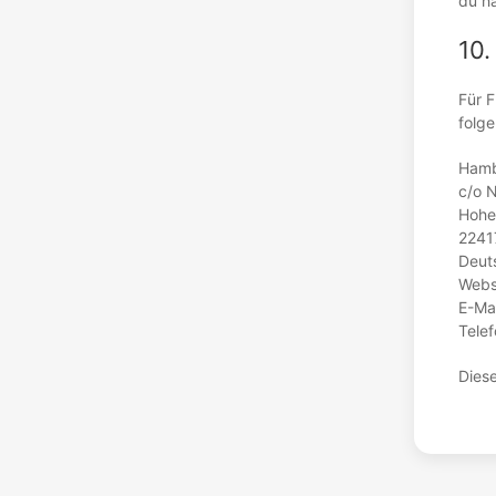
du ha
10.
Für F
folg
Hamb
c/o 
Hohe
2241
Deut
Webs
E-Mai
Tele
Diese