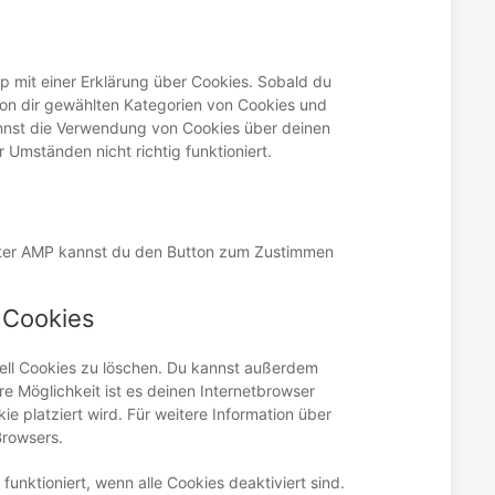
to
google-
service
maps
active-
p mit einer Erklärung über Cookies. Sobald du
campaign
e von dir gewählten Kategorien von Cookies und
annst die Verwendung von Cookies über deinen
 Umständen nicht richtig funktioniert.
Unter AMP kannst du den Button zum Zustimmen
 Cookies
ll Cookies zu löschen. Du kannst außerdem
ere Möglichkeit ist es deinen Internetbrowser
ie platziert wird. Für weitere Information über
Browsers.
funktioniert, wenn alle Cookies deaktiviert sind.