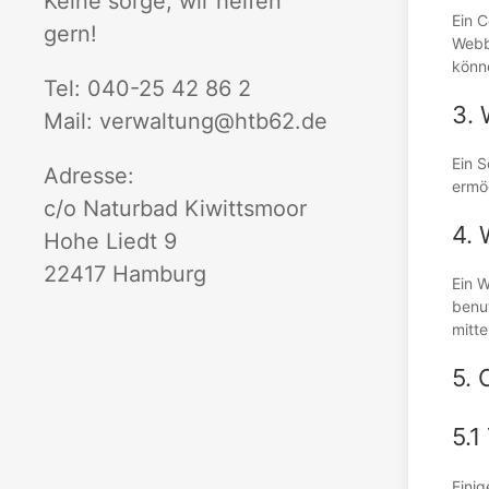
Keine sorge, wir helfen
Ein C
gern!
Webb
könn
Tel: 040-25 42 86 2
3. 
Mail: verwaltung@htb62.de
Ein S
Adresse:
ermög
c/o Naturbad Kiwittsmoor
4. 
Hohe Liedt 9
22417 Hamburg
Ein W
benu
mitt
5. 
5.1
Einig