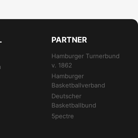
L
PARTNER
Hamburger Turnerbund
v. 1862
m
Hamburger
Basketballverband
Deutscher
Basketballbund
5pectre