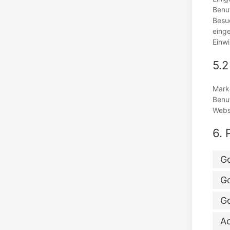
Benut
Besuc
einge
Einwi
5.2
Marke
Benu
Webs
6. 
Go
G
G
Ac