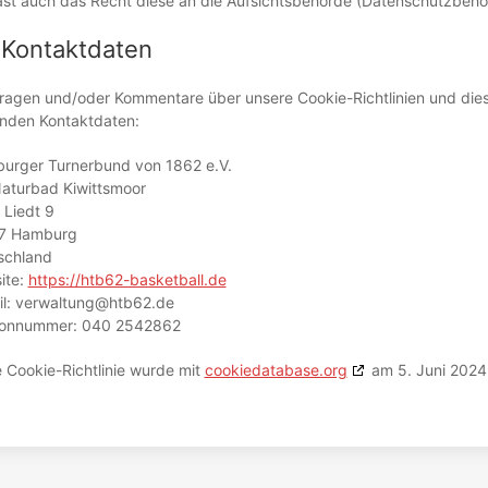
st auch das Recht diese an die Aufsichtsbehörde (Datenschutzbehör
 Kontaktdaten
ragen und/oder Kommentare über unsere Cookie-Richtlinien und diese
enden Kontaktdaten:
urger Turnerbund von 1862 e.V.
Naturbad Kiwittsmoor
 Liedt 9
7 Hamburg
schland
ite:
https://htb62-basketball.de
l:
verwaltung@
htb62.de
fonnummer: 040 2542862
 Cookie-Richtlinie wurde mit
cookiedatabase.org
am 5. Juni 2024 