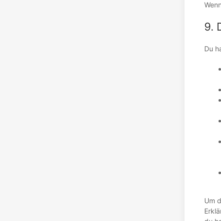
Wenn 
9. 
Du h
Um di
Erklä