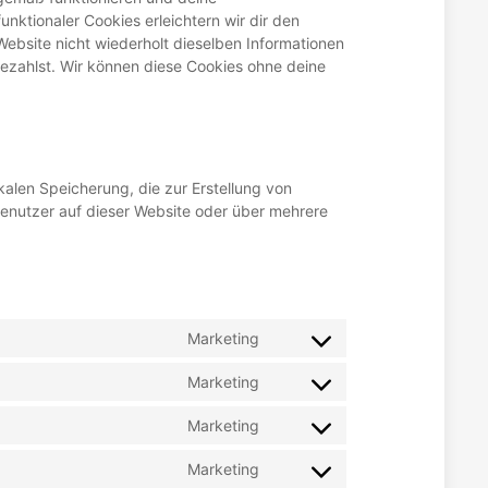
unktionaler Cookies erleichtern wir dir den
ebsite nicht wiederholt dieselben Informationen
bezahlst. Wir können diese Cookies ohne deine
alen Speicherung, die zur Erstellung von
nutzer auf dieser Website oder über mehrere
Marketing
Consent
to
Marketing
Consent
service
to
google-
Marketing
Consent
service
fonts
to
google-
Marketing
Consent
service
recaptcha