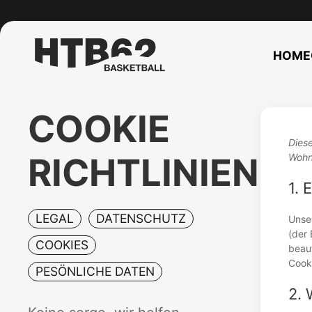
HOME
COOKIE
Diese
RICHTLINIEN
Wohn
1. 
LEGAL
DATENSCHUTZ
Unse
(der
COOKIES
beauf
Cooki
PESÖNLICHE DATEN
2. 