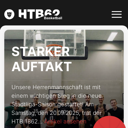
AUF ZUM PROBETRAINING
STARKER
DEIN BASKETBALLVEREIN
AUFTAKT
Unsere Herrenmannschaft ist mit
NEWS & MEDIA
einem wichtigen Sieg in die neue
Stadtliga-Saison gestartet! Am
Samstag, den 20.09.2025, trat der
TEAMS
HTB 1862…
Artikel ansehen