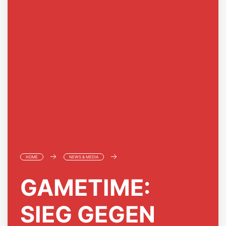
REFS
VEREIN
KONTAKT
HOME
NEWS & MEDIA
Gametime: Sieg gegen SCALa
GAMETIME:
SIEG GEGEN