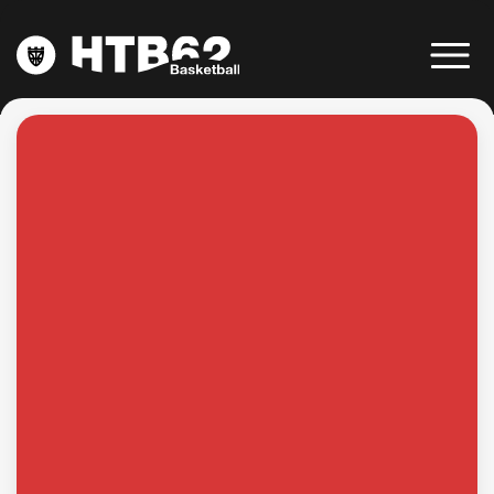
AUF ZUM PROBETRAINING
DEIN BASKETBALLVEREIN
NEWS & MEDIA
TEAMS