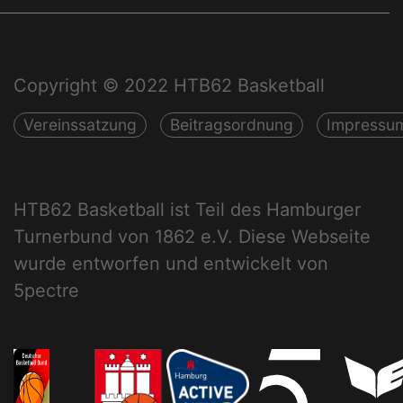
Copyright © 2022 HTB62 Basketball
Vereinssatzung
Beitragsordnung
Impressu
HTB62 Basketball ist Teil des Hamburger
Turnerbund von 1862 e.V. Diese Webseite
wurde entworfen und entwickelt von
5pectre