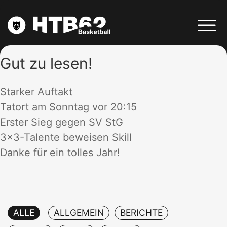
Gut zu lesen!
AUF ZUM PROBETRAINING
Starker Auftakt
Tatort am Sonntag vor 20:15
DEIN BASKETBALLVEREIN
Erster Sieg gegen SV StG
3×3-Talente beweisen Skill
Danke für ein tolles Jahr!
NEWS & MEDIA
TEAMS
ALLE
ALLGEMEIN
BERICHTE